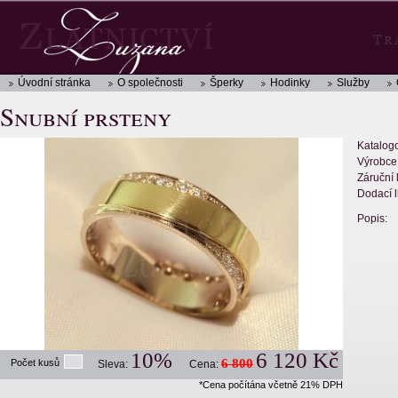
Úvodní stránka
O společnosti
Šperky
Hodinky
Služby
Snubní prsteny
Katalogo
Výrobce
Záruční 
Dodací l
Popis:
10%
6 120 Kč
6 800
Počet kusů
Sleva:
Cena:
*Cena počítána včetně 21% DPH